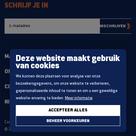
SCHRIJF JE IN
INSCHRIJVEN
MAGAZIJNINRICHTING
Deze website maakt gebruik
van cookies
ONZE PROJECTEN
We kunnen deze plaatsen voor analyse van onze
bezoekersgegevens, om onze website te verbeteren,
CONTACT
gepersonaliseerde inhoud te tonen en om u een geweldige
website-ervaring te bieden.
Meer informatie
NIEUWS
ACCEPTEER ALLES
BEHEER VOORKEUREN
Cookie statement
Algemene voorwaarden
© 2026 MDO GROUP