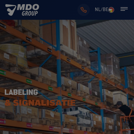
NL/BE
LABELING
& SIGNALISATIE