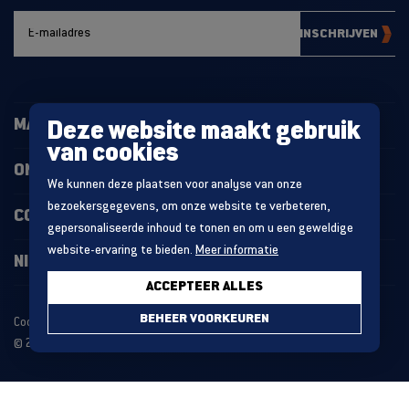
INSCHRIJVEN
MAGAZIJNINRICHTING
Deze website maakt gebruik
van cookies
ONZE PROJECTEN
We kunnen deze plaatsen voor analyse van onze
bezoekersgegevens, om onze website te verbeteren,
CONTACT
gepersonaliseerde inhoud te tonen en om u een geweldige
website-ervaring te bieden.
Meer informatie
NIEUWS
ACCEPTEER ALLES
BEHEER VOORKEUREN
Cookie statement
Algemene voorwaarden
© 2026 MDO GROUP