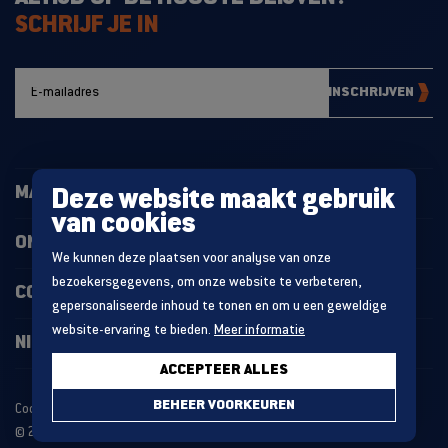
SCHRIJF JE IN
INSCHRIJVEN
MAGAZIJNINRICHTING
Deze website maakt gebruik
van cookies
ONZE PROJECTEN
We kunnen deze plaatsen voor analyse van onze
bezoekersgegevens, om onze website te verbeteren,
CONTACT
gepersonaliseerde inhoud te tonen en om u een geweldige
website-ervaring te bieden.
Meer informatie
NIEUWS
ACCEPTEER ALLES
BEHEER VOORKEUREN
Cookie statement
Algemene voorwaarden
© 2026 MDO GROUP