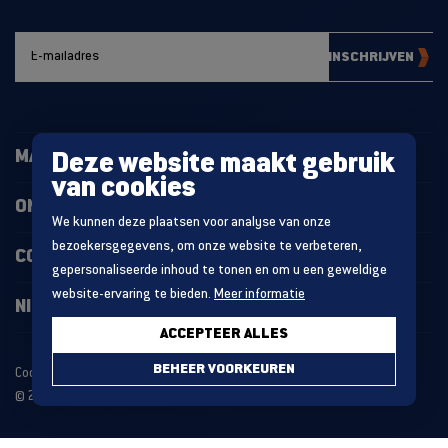
INSCHRIJVEN
MAGAZIJNINRICHTING
Deze website maakt gebruik
van cookies
ONZE PROJECTEN
We kunnen deze plaatsen voor analyse van onze
bezoekersgegevens, om onze website te verbeteren,
CONTACT
gepersonaliseerde inhoud te tonen en om u een geweldige
website-ervaring te bieden.
Meer informatie
NIEUWS
ACCEPTEER ALLES
BEHEER VOORKEUREN
Cookie statement
Algemene voorwaarden
© 2026 MDO GROUP