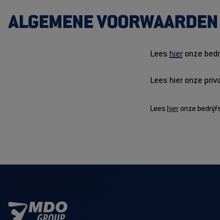
Alle Magazijnkeuring
Alle Veiligheidsoplossingen
ALGEMENE VOORWAARDEN
Alle Magazijninrichting
Lees
hier
onze bedr
Lees hier onze priv
Lees
hier
onze bedrij